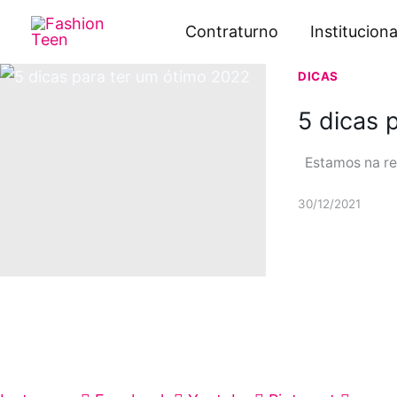
Ir
Contraturno
Instituciona
para
o
DICAS
conteúdo
5 dicas 
Estamos na ret
30/12/2021