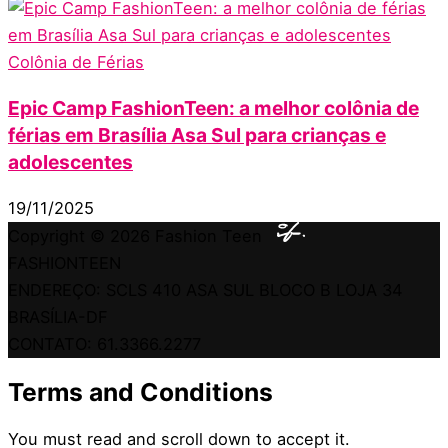
Colônia de Férias
Epic Camp FashionTeen: a melhor colônia de
férias em Brasília Asa Sul para crianças e
adolescentes
19/11/2025
Copyright © 2026
Fashion Teen
FASHIONTEEN
ENDEREÇO: SCLS 410 ASA SUL BLOCO B LOJA 34
BRASÍLIA-DF
CONTATO: 61.3366.2277
Terms and Conditions
You must read and scroll down to accept it.