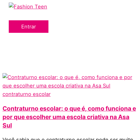
Menu
Ir
principal
para
o
Entrar
conteúdo
contraturno escolar
Contraturno escolar: o que é, como funciona e
por que escolher uma escola criativa na Asa
Sul
Você sabia que o contraturno escolar pode ser muito