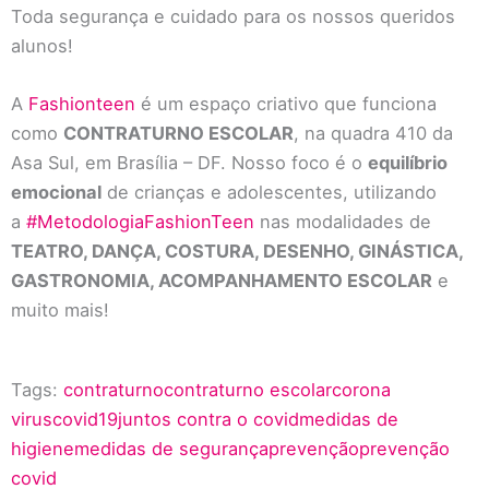
Toda segurança e cuidado para os nossos queridos
alunos!
A
Fashionteen
é um espaço criativo que funciona
como
CONTRATURNO ESCOLAR
, na quadra 410 da
Asa Sul, em Brasília – DF. Nosso foco é o
equilíbrio
emocional
de crianças e adolescentes, utilizando
a
#MetodologiaFashionTeen
nas modalidades de
TEATRO, DANÇA, COSTURA, DESENHO, GINÁSTICA,
GASTRONOMIA, ACOMPANHAMENTO ESCOLAR
e
muito mais!
Tags:
contraturno
contraturno escolar
corona
virus
covid19
juntos contra o covid
medidas de
higiene
medidas de segurança
prevenção
prevenção
covid