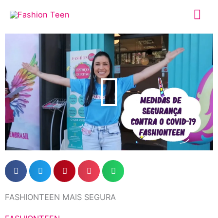
Ir
Me
para
o
prin
Play
conteúdo
Vide
FASHIONTEEN MAIS SEGURA