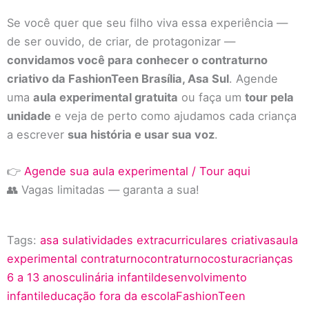
Se você quer que seu filho viva essa experiência —
de ser ouvido, de criar, de protagonizar —
convidamos você para conhecer o contraturno
criativo da FashionTeen Brasília, Asa Sul
. Agende
uma
aula experimental gratuita
ou faça um
tour pela
unidade
e veja de perto como ajudamos cada criança
a escrever
sua história e usar sua voz
.
👉
Agende sua aula experimental / Tour aqui
👥 Vagas limitadas — garanta a sua!
Tags:
asa sul
atividades extracurriculares criativas
aula
experimental contraturno
contraturno
costura
crianças
6 a 13 anos
culinária infantil
desenvolvimento
infantil
educação fora da escola
FashionTeen