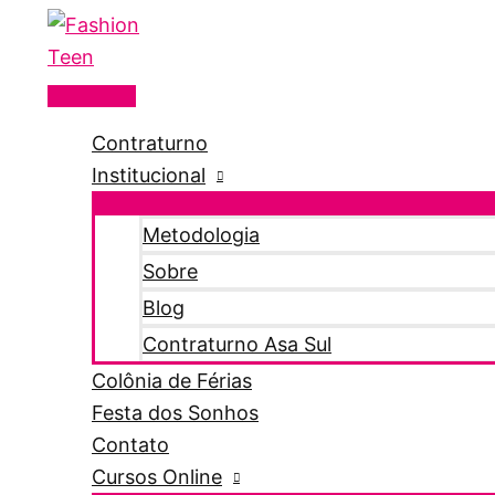
Menu
Ir
principal
para
o
conteúdo
Contraturno
Institucional
Metodologia
Sobre
Blog
Contraturno Asa Sul
Colônia de Férias
Festa dos Sonhos
Contato
Cursos Online