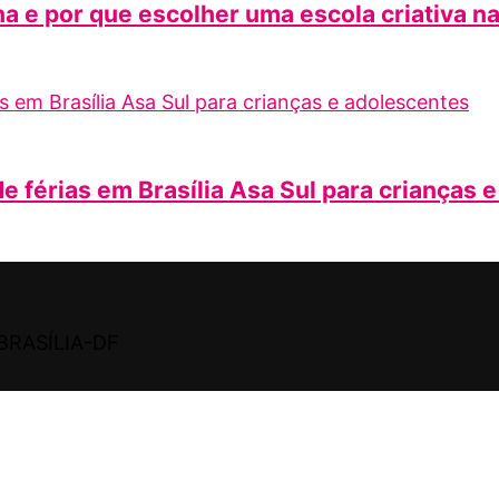
a e por que escolher uma escola criativa n
e férias em Brasília Asa Sul para crianças 
BRASÍLIA-DF