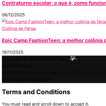
Contraturno escolar: o que é, como funcion
06/12/2025
Colônia de Férias
Epic Camp FashionTeen: a melhor colônia d
19/11/2025
Copyright © 2026
Fashion Teen
FASHIONTEEN
ENDEREÇO: SCLS 410 ASA SUL BLOCO B LOJA 34 
CONTATO: 61.3366.2277
Terms and Conditions
You must read and scroll down to accept it.