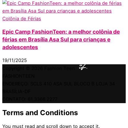
Colônia de Férias
Epic Camp FashionTeen: a melhor colônia de
férias em Brasília Asa Sul para crianças e
adolescentes
19/11/2025
Copyright © 2026
Fashion Teen
FASHIONTEEN
ENDEREÇO: SCLS 410 ASA SUL BLOCO B LOJA 34
BRASÍLIA-DF
CONTATO: 61.3366.2277
Terms and Conditions
You must read and scroll down to accept it.