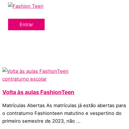
Menu
Ir
principal
para
o
Entrar
conteúdo
contraturno escolar
Volta às aulas FashionTeen
Matrículas Abertas As matrículas já estão abertas para
o contraturno Fashionteen matutino e vespertino do
primeiro semestre de 2023, não ...