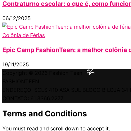
Contraturno escolar: o que é, como funcion
06/12/2025
Colônia de Férias
Epic Camp FashionTeen: a melhor colônia d
19/11/2025
Copyright © 2026
Fashion Teen
FASHIONTEEN
ENDEREÇO: SCLS 410 ASA SUL BLOCO B LOJA 34 
CONTATO: 61.3366.2277
Terms and Conditions
You must read and scroll down to accept it.