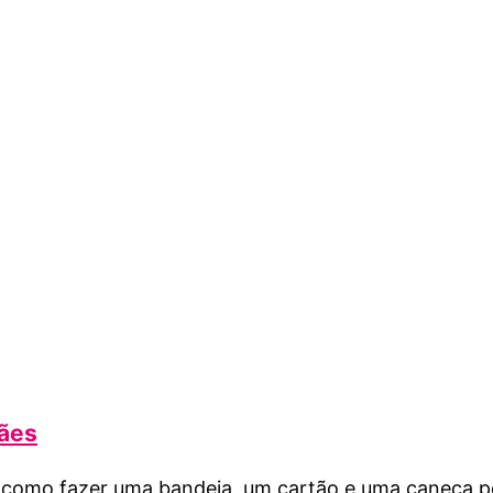
mães
 como fazer uma bandeja, um cartão e uma caneca pe