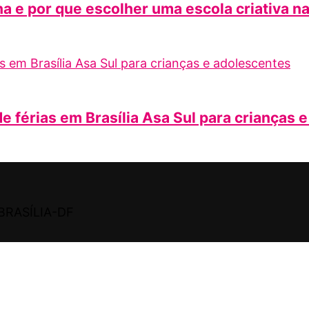
a e por que escolher uma escola criativa n
e férias em Brasília Asa Sul para crianças 
BRASÍLIA-DF