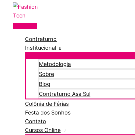
Menu
Ir
principal
para
o
conteúdo
Contraturno
Institucional
Metodologia
Sobre
Blog
Contraturno Asa Sul
Colônia de Férias
Festa dos Sonhos
Contato
Cursos Online