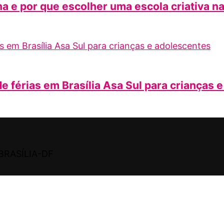
a e por que escolher uma escola criativa n
e férias em Brasília Asa Sul para crianças 
BRASÍLIA-DF