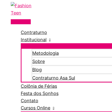
Menu
Ir
principal
para
o
conteúdo
Contraturno
Institucional
Metodologia
Sobre
Blog
Contraturno Asa Sul
Colônia de Férias
Festa dos Sonhos
Contato
Cursos Online