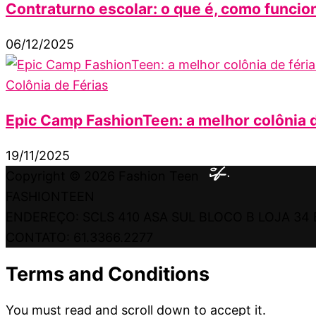
Contraturno escolar: o que é, como funcion
06/12/2025
Colônia de Férias
Epic Camp FashionTeen: a melhor colônia d
19/11/2025
Copyright © 2026
Fashion Teen
FASHIONTEEN
ENDEREÇO: SCLS 410 ASA SUL BLOCO B LOJA 34 
CONTATO: 61.3366.2277
Terms and Conditions
You must read and scroll down to accept it.