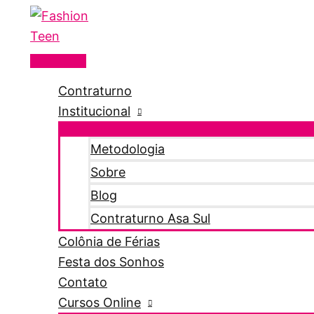
Menu
Ir
principal
para
o
conteúdo
Contraturno
Institucional
Metodologia
Sobre
Blog
Contraturno Asa Sul
Colônia de Férias
Festa dos Sonhos
Contato
Cursos Online