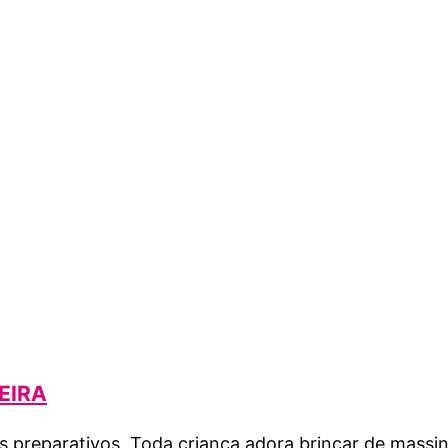
EIRA
preparativos. Toda criança adora brincar de massinha