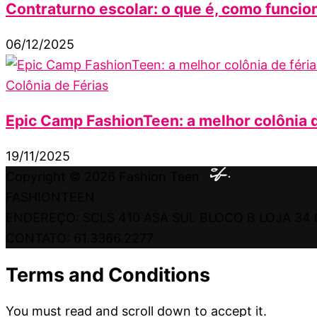
Contraturno escolar: o que é, como funcion
06/12/2025
Colônia de Férias
Epic Camp FashionTeen: a melhor colônia d
19/11/2025
Copyright © 2026
Fashion Teen
FASHIONTEEN
ENDEREÇO: SCLS 410 ASA SUL BLOCO B LOJA 34 
CONTATO: 61.3366.2277
Terms and Conditions
You must read and scroll down to accept it.