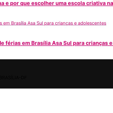
a e por que escolher uma escola criativa n
e férias em Brasília Asa Sul para crianças 
BRASÍLIA-DF