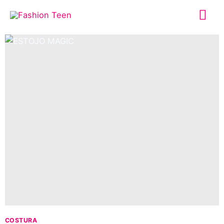
Ir
Me
para
o
prin
conteúdo
COSTURA