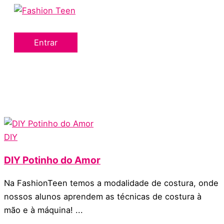
Menu
Ir
principal
para
o
Entrar
conteúdo
DIY
DIY Potinho do Amor
Na FashionTeen temos a modalidade de costura, onde
nossos alunos aprendem as técnicas de costura à
mão e à máquina! ...