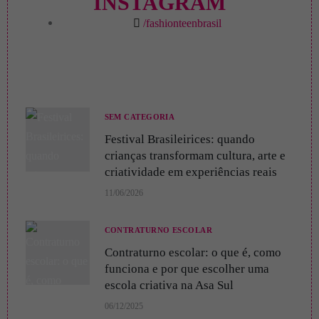
INSTAGRAM
t
e
t
t
/fashionteenbrasil
a
b
u
e
g
o
b
r
r
o
e
e
SEM CATEGORIA
Festival Brasileirices: quando
a
k
s
crianças transformam cultura, arte e
criatividade em experiências reais
m
t
11/06/2026
CONTRATURNO ESCOLAR
Contraturno escolar: o que é, como
funciona e por que escolher uma
escola criativa na Asa Sul
06/12/2025