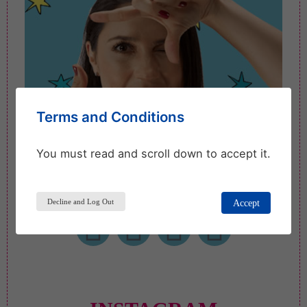
Terms and Conditions
You must read and scroll down to accept it.
Decline and Log Out
Accept
I
F
Y
P
n
a
o
i
s
c
u
n