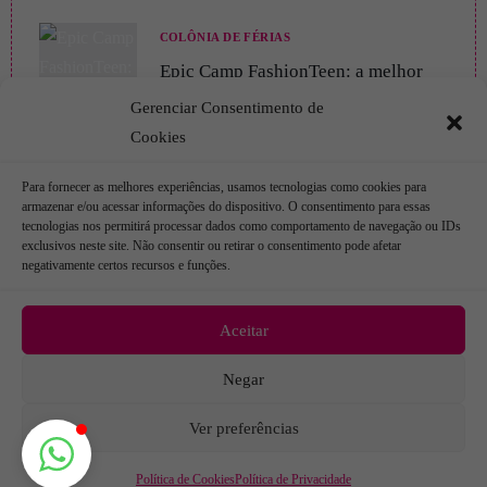
COLÔNIA DE FÉRIAS
Epic Camp FashionTeen: a melhor
colônia de férias em Brasília Asa Sul
Gerenciar Consentimento de
para crianças e adolescentes
Cookies
19/11/2025
Para fornecer as melhores experiências, usamos tecnologias como cookies para
armazenar e/ou acessar informações do dispositivo. O consentimento para essas
tecnologias nos permitirá processar dados como comportamento de navegação ou IDs
exclusivos neste site. Não consentir ou retirar o consentimento pode afetar
negativamente certos recursos e funções.
Aceitar
Copyright © 2026
Fashion Teen
FASHIONTEEN
Negar
ENDEREÇO: SCLS 410 ASA SUL BLOCO B LOJA 34 BRASÍLIA-
Ver preferências
DF
CONTATO: 61.3366.2277
Política de Cookies
Política de Privacidade