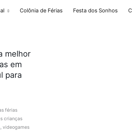
al
Colônia de Férias
Festa dos Sonhos
C
a melhor
ias em
ul para
s férias
s crianças
s, videogames