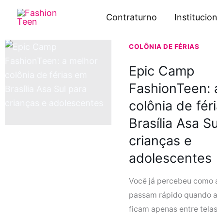
Ir
Contraturno
Institucion
para
o
COLÔNIA DE FÉRIAS
conteúdo
Epic Camp
FashionTeen: 
colônia de fér
Brasília Asa S
crianças e
adolescentes
Você já percebeu como a
passam rápido quando a
ficam apenas entre tela