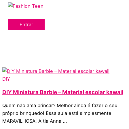
Menu
Ir
principal
para
o
Entrar
conteúdo
DIY
DIY Miniatura Barbie – Material escolar kawaii
Quem não ama brincar? Melhor ainda é fazer o seu
próprio brinquedo! Essa aula está simplesmente
MARAVILHOSA! A tia Anna ...