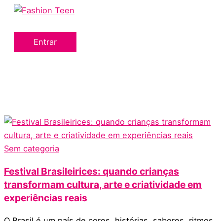
Menu
Ir
principal
para
o
Entrar
conteúdo
Sem categoria
Festival Brasileirices: quando crianças
transformam cultura, arte e criatividade em
experiências reais
O Brasil é um país de cores, histórias, sabores, ritmos