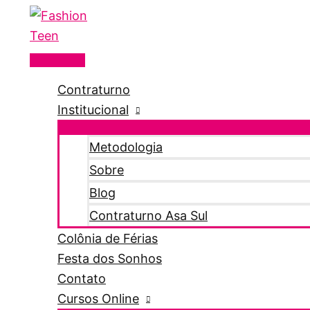
Menu
Ir
principal
para
o
conteúdo
Contraturno
Institucional
Metodologia
Sobre
Blog
Contraturno Asa Sul
Colônia de Férias
Festa dos Sonhos
Contato
Cursos Online