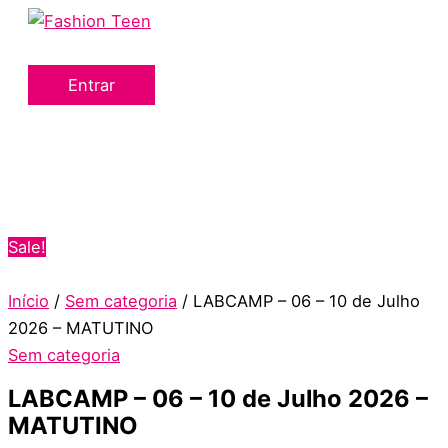
Menu
Ir
LABCAMP
O
O
principal
para
-
preço
preço
o
06
original
atual
Entrar
conteúdo
–
era:
é:
10
R$729.00.
R$629.00.
de
Julho
2026
-
Sale!
MATUTINO
quantidade
Início
/
Sem categoria
/ LABCAMP – 06 – 10 de Julho
2026 – MATUTINO
Sem categoria
LABCAMP – 06 – 10 de Julho 2026 –
MATUTINO