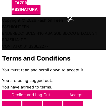
FAZER
ASSINATURA
Copyright © 2026
Fashion Teen
FASHIONTEEN
ENDEREÇO: SCLS 410 ASA SUL BLOCO B LOJA 34
BRASÍLIA-DF
CONTATO: 61.3366.2277
Terms and Conditions
You must read and scroll down to accept it.
You are being Logged out..
You have agreed to terms.
Decline and Log Out
Accept