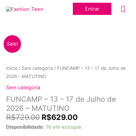
Ir
Me
Entrar
para
o
prin
conteúdo
O
O
FUNCAMP
Sale!
preço
preço
-
original
atual
13
era:
é:
–
Início
/
Sem categoria
/ FUNCAMP – 13 – 17 de Julho de
R$729.00.
R$629.00.
17
2026 – MATUTINO
de
Sem categoria
Julho
FUNCAMP – 13 – 17 de Julho de
de
2026 – MATUTINO
2026
-
R$
729.00
R$
629.00
MATUTINO
Disponibilidade:
16 em estoque
quantidade