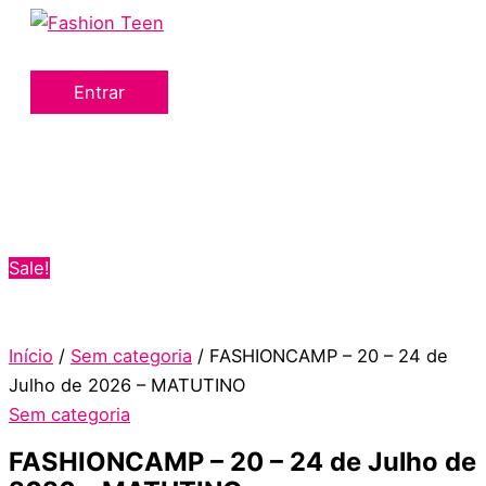
Menu
Ir
FASHIONCAMP
O
O
principal
para
-
preço
preço
o
20
original
atual
Entrar
conteúdo
–
era:
é:
24
R$729.00.
R$629.00.
de
Julho
de
2026
Sale!
-
MATUTINO
quantidade
Início
/
Sem categoria
/ FASHIONCAMP – 20 – 24 de
Julho de 2026 – MATUTINO
Sem categoria
FASHIONCAMP – 20 – 24 de Julho de