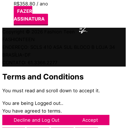
R$
358.80
/ ano
FAZER
ASSINATURA
Copyright © 2026
Fashion Teen
FASHIONTEEN
ENDEREÇO: SCLS 410 ASA SUL BLOCO B LOJA 34
BRASÍLIA-DF
CONTATO: 61.3366.2277
Terms and Conditions
You must read and scroll down to accept it.
You are being Logged out..
You have agreed to terms.
Decline and Log Out
Accept