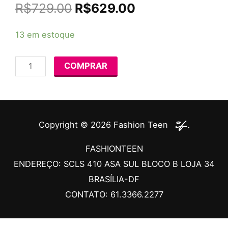
O
O
R$
729.00
R$
629.00
preço
preço
original
atual
LABCAMP
13 em estoque
era:
é:
-
R$729.00.
R$629.00.
06
COMPRAR
–
10
de
Julho
Copyright © 2026
Fashion Teen
2026
-
FASHIONTEEN
MATUTINO
ENDEREÇO: SCLS 410 ASA SUL BLOCO B LOJA 34
quantidade
BRASÍLIA-DF
CONTATO: 61.3366.2277