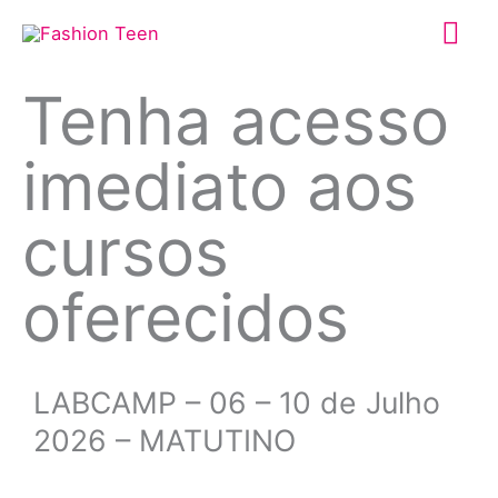
Ir
Me
para
o
prin
Tenha acesso
conteúdo
imediato aos
cursos
oferecidos
LABCAMP – 06 – 10 de Julho
2026 – MATUTINO