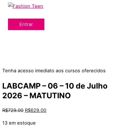
Menu
Ir
LABCAMP
PARTYCAMP
O
O
O
O
principal
para
-
-
preço
preço
preço
preço
o
06
06
original
original
atual
atual
Entrar
conteúdo
–
–
era:
era:
é:
é:
10
10
R$729.00.
R$729.00.
R$629.00.
R$629.00.
de
de
Julho
Julho
2026
2026
-
-
Tenha acesso imediato aos cursos oferecidos
MATUTINO
MATUTINO
quantidade
quantidade
LABCAMP – 06 – 10 de Julho
2026 – MATUTINO
R$
729.00
R$
629.00
13 em estoque