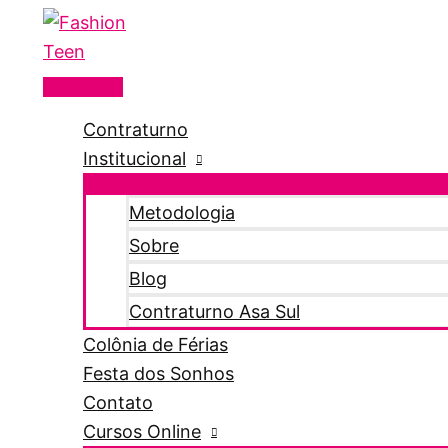
Menu
Ir
principal
para
o
conteúdo
Contraturno
Institucional
Metodologia
Sobre
Blog
Contraturno Asa Sul
Colônia de Férias
Festa dos Sonhos
Contato
Cursos Online