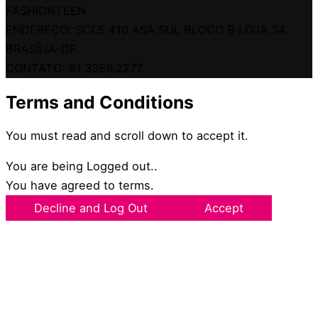
FASHIONTEEN
ENDEREÇO: SCLS 410 ASA SUL BLOCO B LOJA 34
BRASÍLIA-DF
CONTATO: 61.3366.2277
Terms and Conditions
You must read and scroll down to accept it.
You are being Logged out..
You have agreed to terms.
Decline and Log Out
Accept