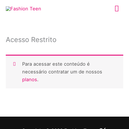
Ir
Me
para
o
prin
conteúdo
Acesso Restrito
Para acessar este conteúdo é
necessário contratar um de nossos
planos
.