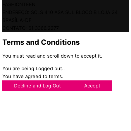
FASHIONTEEN
ENDEREÇO: SCLS 410 ASA SUL BLOCO B LOJA 34
BRASÍLIA-DF
CONTATO: 61.3366.2277
Terms and Conditions
You must read and scroll down to accept it.
You are being Logged out..
You have agreed to terms.
Decline and Log Out
Accept