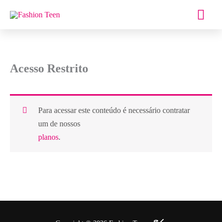
Ir
Men
para
o
prin
conteúdo
Acesso Restrito
Para acessar este conteúdo é necessário contratar
um de nossos
planos
.