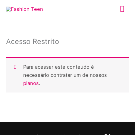
Ir
Me
para
o
prin
conteúdo
Acesso Restrito
Para acessar este conteúdo é
necessário contratar um de nossos
planos
.