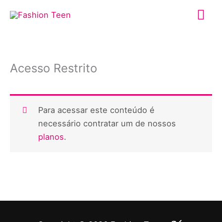
Ir
Me
para
o
prin
conteúdo
Acesso Restrito
Para acessar este conteúdo é
necessário contratar um de nossos
planos
.