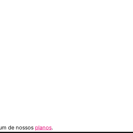
r um de nossos
planos
.