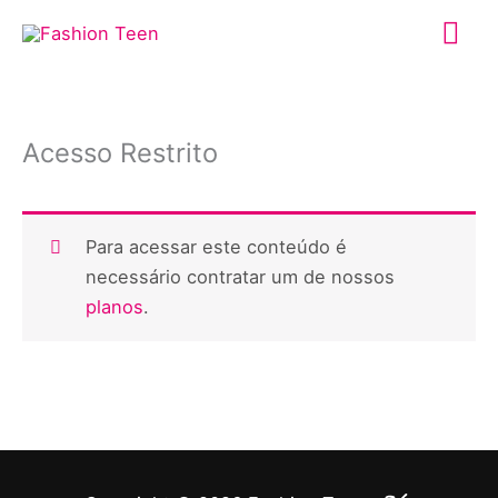
Ir
Me
para
o
prin
conteúdo
Acesso Restrito
Para acessar este conteúdo é
necessário contratar um de nossos
planos
.