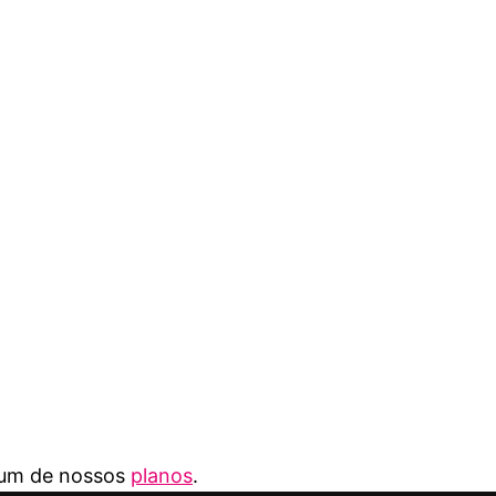
r um de nossos
planos
.