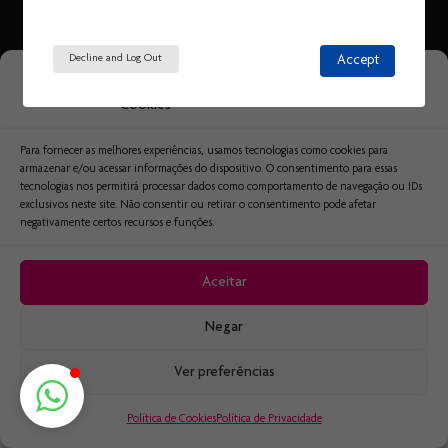
Copyright © 2026
Fashion Teen
FASHIONTEEN
Decline and Log Out
Accept
Gerenciar Consentimento de
ENDEREÇO: SCLS 410 ASA SUL BLOCO B LOJA 34 BRASÍLIA-DF
Cookies
CONTATO: 61.3366.2277
Para fornecer as melhores experiências, usamos tecnologias como cookies para
armazenar e/ou acessar informações do dispositivo. O consentimento para essas
tecnologias nos permitirá processar dados como comportamento de navegação ou IDs
exclusivos neste site. Não consentir ou retirar o consentimento pode afetar
negativamente certos recursos e funções.
Aceitar
Negar
Ver preferências
Política de Cookies
Política de Privacidade