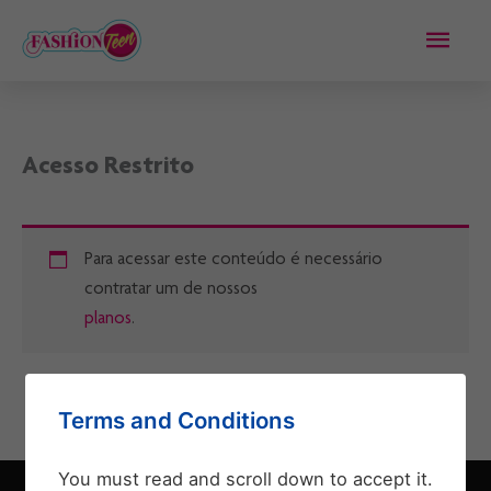
Ir
Men
para
o
princ
conteúdo
Acesso Restrito
Para acessar este conteúdo é necessário
contratar um de nossos
planos
.
Terms and Conditions
You must read and scroll down to accept it.