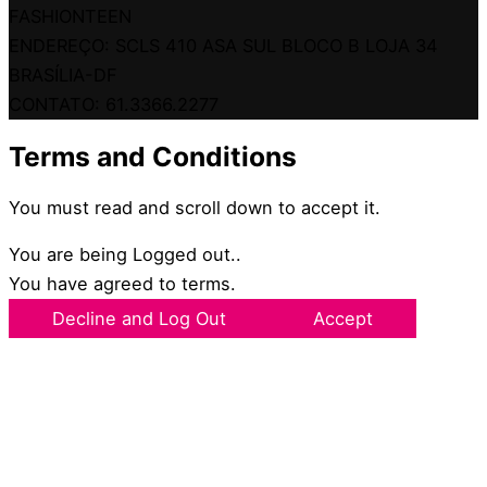
FASHIONTEEN
ENDEREÇO: SCLS 410 ASA SUL BLOCO B LOJA 34
BRASÍLIA-DF
CONTATO: 61.3366.2277
Terms and Conditions
You must read and scroll down to accept it.
You are being Logged out..
You have agreed to terms.
Decline and Log Out
Accept